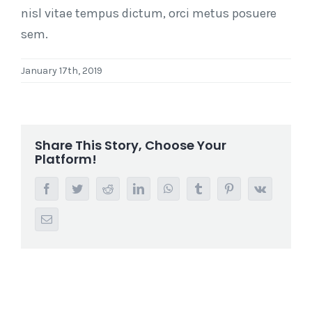
nisl vitae tempus dictum, orci metus posuere
sem.
January 17th, 2019
Share This Story, Choose Your
Platform!
Facebook
Twitter
Reddit
LinkedIn
WhatsApp
Tumblr
Pinterest
Vk
Email